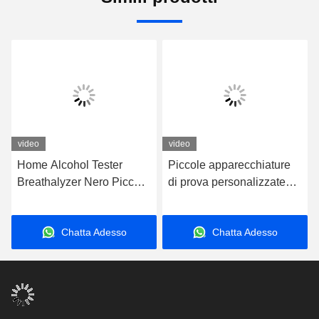
video
video
Home Alcohol Tester
Piccole apparecchiature
Breathalyzer Nero Piccolo
di prova personalizzate
Alcol Personal Breath
per l'alcol con diversi
Tester
segnali luminosi
Chatta Adesso
Chatta Adesso