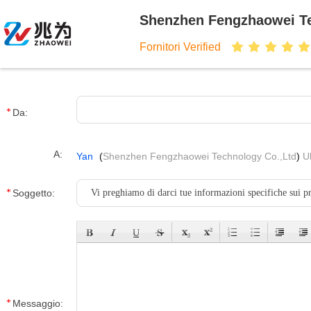
Shenzhen Fengzhaowei Te
Fornitori Verified
Da:
A:
Yan
(
Shenzhen Fengzhaowei Technology Co.,Ltd
)
U
Soggetto:
Messaggio: