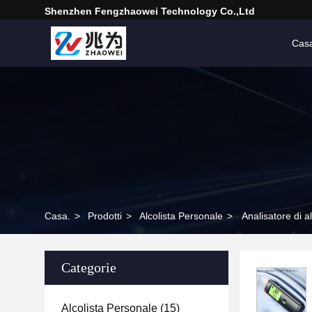
Shenzhen Fengzhaowei Technology Co.,Ltd
Cas
Casa.
>
Prodotti
>
Alcolista Personale
>
Analisatore di a
Categorie
Alcolista Personale
(15)