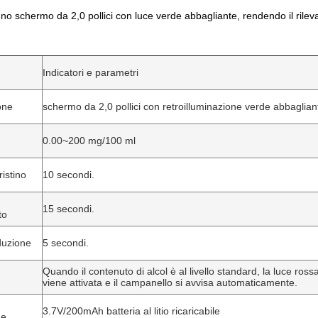
uno schermo da 2,0 pollici con luce verde abbagliante, rendendo il rileva
Indicatori e parametri
one
schermo da 2,0 pollici con retroilluminazione verde abbaglian
0.00~200 mg/100 ml
ristino
10 secondi.
15 secondi.
to
duzione
5 secondi.
Quando il contenuto di alcol è al livello standard, la luce rossa 
viene attivata e il campanello si avvisa automaticamente.
3.7V/200mAh batteria al litio ricaricabile
ne