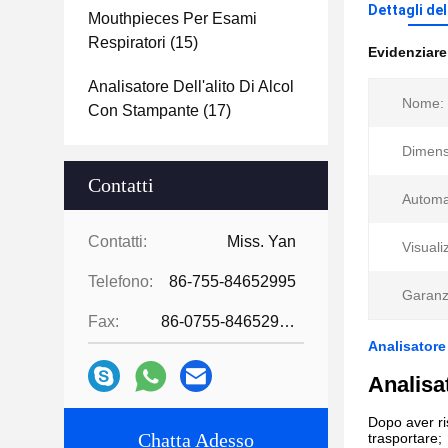
Dettagli de
Mouthpieces Per Esami
Respiratori
(15)
Evidenziar
Analisatore Dell'alito Di Alcol
Nome:
Con Stampante
(17)
Dimens
Contatti
Automa
Contatti:
Miss. Yan
Visuali
Telefono:
86-755-84652995
Garanz
Fax:
86-0755-84652995
Analisatore 
Analisat
Dopo aver ris
Chatta Adesso
trasportare;