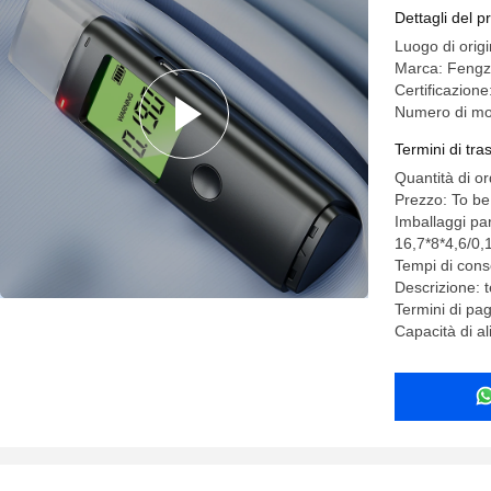
Dettagli del p
Luogo di orig
Marca: Feng
Certificazio
Numero di mod
Termini di tr
Quantità di o
Prezzo: To be
Imballaggi par
16,7*8*4,6/0,
Tempi di conse
Descrizione: t
Termini di pa
Capacità di a