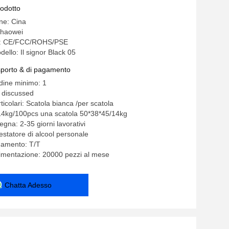
rodotto
ine: Cina
zhaowei
ne: CE/FCC/ROHS/PSE
ello: Il signor Black 05
asporto & di pagamento
rdine minimo: 1
 discussed
ticolari: Scatola bianca /per scatola
14kg/100pcs una scatola 50*38*45/14kg
gna: 2-35 giorni lavorativi
estatore di alcool personale
gamento: T/T
limentazione: 20000 pezzi al mese
Chatta Adesso