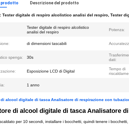
l prodotto
Descrizione del prodotto
e:
Tester digitale di respiro alcolistico analisi del respiro
,
Tester dig
Tester digitale di respiro alcolistico
Potenza:
analisi del respiro
ione:
di dimensioni tascabili
Accuratezz
Trasferime
tico spenga:
30s
dati:
Tempo di
zzazione:
Esposizione LCD di Digital
riscaldame
ia:
1 anno
di alcool digitale di tasca Analisatore di respirazione con tubazion
ore di alcool digitale di tasca Analisatore d
caldato per 10 secondi, installare i bocchetti, quindi tenere i bocchetti, 