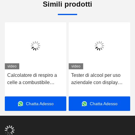
Simili prodotti
video
video
Calcolatore di respiro a
Tester di alcool per uso
celle a combustibile
aziendale con display
elettrochimiche nere
digitale bluetooth nero
Piccolo con batteria al litio
Chatta Adesso
Chatta Adesso